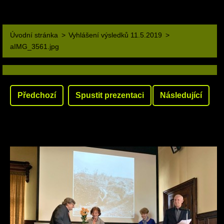
Úvodní stránka
>
Vyhlášení výsledků 11.5.2019
>
aIMG_3561.jpg
Předchozí
Spustit prezentaci
Následující