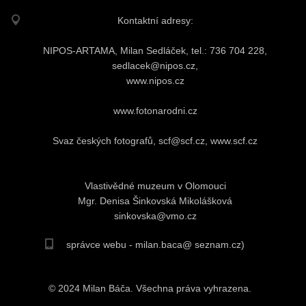
Kontaktní adresy:
NIPOS-ARTAMA, Milan Sedláček, tel.: 736 704 228,
sedlacek@nipos.cz,
www.nipos.cz
www.fotonarodni.cz
Svaz českých fotografů, scf@scf.cz, www.scf.cz
Vlastivědné muzeum v Olomouci
Mgr. Denisa Šinkovská Mikolášková
sinkovska@vmo.cz
správce webu - milan.baca@ seznam.cz)
© 2024 Milan Báča. Všechna práva vyhrazena.