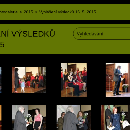
otogalerie
>
2015
>
Vyhlášení výsledků 16. 5. 2015
NÍ VÝSLEDKŮ
15