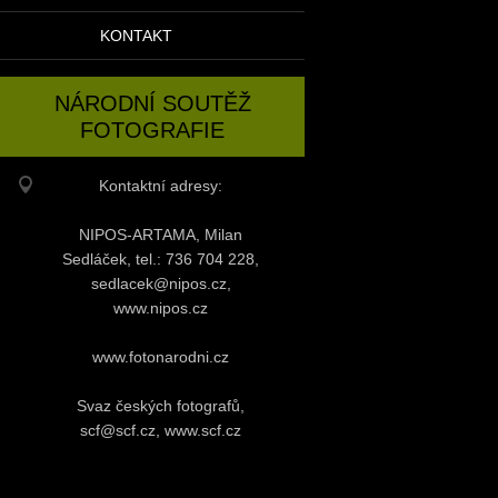
KONTAKT
NÁRODNÍ SOUTĚŽ
FOTOGRAFIE
Kontaktní adresy:
NIPOS-ARTAMA, Milan
Sedláček, tel.: 736 704 228,
sedlacek@nipos.cz,
www.nipos.cz
www.fotonarodni.cz
Svaz českých fotografů,
scf@scf.cz, www.scf.cz