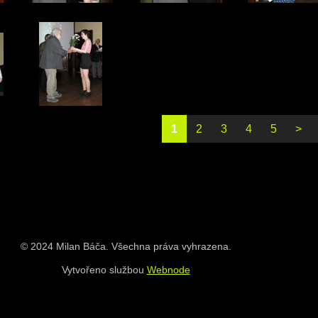
1
2
3
4
5
>
© 2024 Milan Báča. Všechna práva vyhrazena.
Vytvořeno službou
Webnode