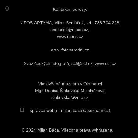
Kontaktní adresy:
NIPOS-ARTAMA, Milan Sedláček, tel.: 736 704 228,
sedlacek@nipos.cz,
www.nipos.cz
www.fotonarodni.cz
Svaz českých fotografů, scf@scf.cz, www.scf.cz
Vlastivědné muzeum v Olomouci
Mgr. Denisa Šinkovská Mikolášková
sinkovska@vmo.cz
správce webu - milan.baca@ seznam.cz)
© 2024 Milan Báča. Všechna práva vyhrazena.