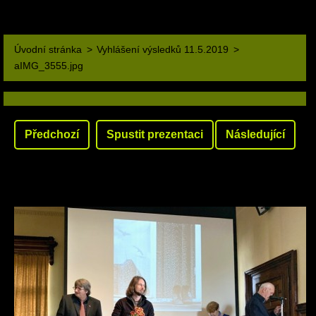
Úvodní stránka
>
Vyhlášení výsledků 11.5.2019
>
aIMG_3555.jpg
Předchozí
Spustit prezentaci
Následující