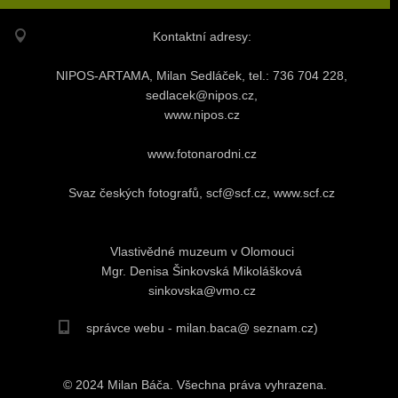
Kontaktní adresy:
NIPOS-ARTAMA, Milan Sedláček, tel.: 736 704 228,
sedlacek@nipos.cz,
www.nipos.cz
www.fotonarodni.cz
Svaz českých fotografů, scf@scf.cz, www.scf.cz
Vlastivědné muzeum v Olomouci
Mgr. Denisa Šinkovská Mikolášková
sinkovska@vmo.cz
správce webu - milan.baca@ seznam.cz)
© 2024 Milan Báča. Všechna práva vyhrazena.