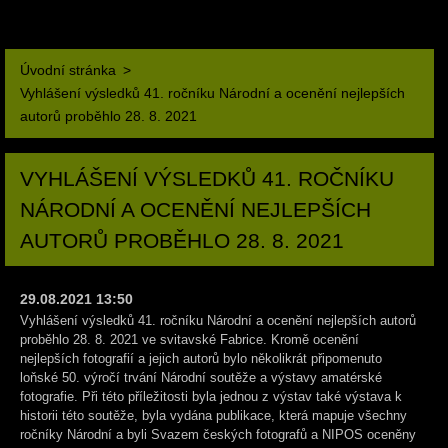
Úvodní stránka
>
Vyhlášení výsledků 41. ročníku Národní a ocenění nejlepších
autorů proběhlo 28. 8. 2021
VYHLÁŠENÍ VÝSLEDKŮ 41. ROČNÍKU
NÁRODNÍ A OCENĚNÍ NEJLEPŠÍCH
AUTORŮ PROBĚHLO 28. 8. 2021
29.08.2021 13:50
Vyhlášení výsledků 41. ročníku Národní a ocenění nejlepších autorů
proběhlo 28. 8. 2021 ve svitavské Fabrice. Kromě ocenění
nejlepších fotografií a jejich autorů bylo několikrát připomenuto
loňské 50. výročí trvání Národní soutěže a výstavy amatérské
fotografie. Při této příležitosti byla jednou z výstav také výstava k
historii této soutěže, byla vydána publikace, která mapuje všechny
ročníky Národní a byli Svazem českých fotografů a NIPOS oceněny