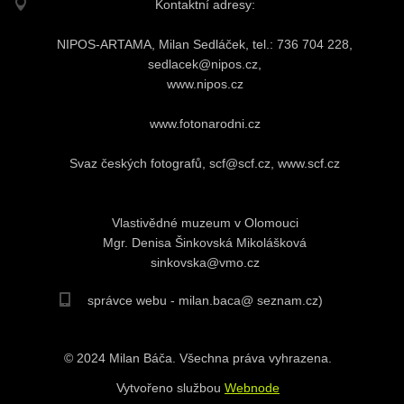
Kontaktní adresy:
NIPOS-ARTAMA, Milan Sedláček, tel.: 736 704 228,
sedlacek@nipos.cz,
www.nipos.cz
www.fotonarodni.cz
Svaz českých fotografů, scf@scf.cz, www.scf.cz
Vlastivědné muzeum v Olomouci
Mgr. Denisa Šinkovská Mikolášková
sinkovska@vmo.cz
správce webu - milan.baca@ seznam.cz)
© 2024 Milan Báča. Všechna práva vyhrazena.
Vytvořeno službou
Webnode