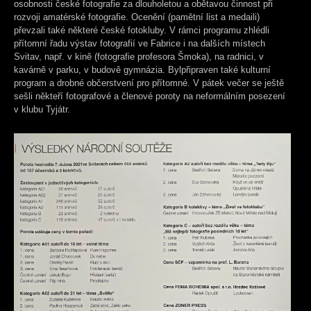
osobnosti české fotografie za dlouholetou a obětavou činnost při
rozvoji amatérské fotografie. Ocenění (pamětní list a medaili)
převzali také některé české fotokluby. V rámci programu zhlédli
přítomní řadu výstav fotografií ve Fabrice i na dalších místech
Svitav, např. v kině (fotografie profesora Šmoka), na radnici, v
kavárně v parku, v budově gymnázia. Bylpřipraven také kulturní
program a drobné občerstvení pro přítomné. V pátek večer se ještě
sešli někteří fotografové a členové poroty na neformálním posezení
v klubu Tyjátr.