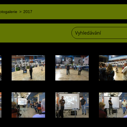
otogalerie
>
2017