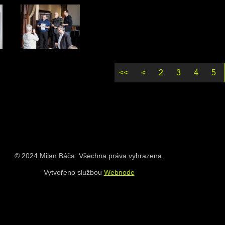
<<
<
2
3
4
5
© 2024 Milan Báča. Všechna práva vyhrazena.
Vytvořeno službou
Webnode