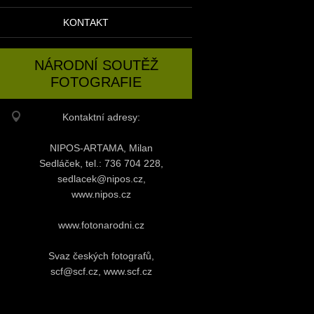
KONTAKT
NÁRODNÍ SOUTĚŽ
FOTOGRAFIE
Kontaktní adresy:
NIPOS-ARTAMA, Milan
Sedláček, tel.: 736 704 228,
sedlacek@nipos.cz,
www.nipos.cz
www.fotonarodni.cz
Svaz českých fotografů,
scf@scf.cz, www.scf.cz