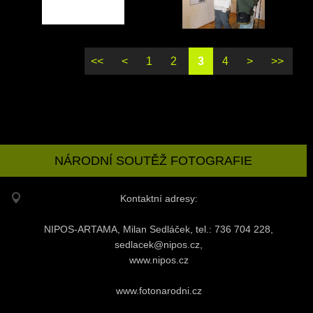
<<
<
1
2
3
4
>
>>
NÁRODNÍ SOUTĚŽ FOTOGRAFIE
Kontaktní adresy:
NIPOS-ARTAMA, Milan Sedláček, tel.: 736 704 228,
sedlacek@nipos.cz,
www.nipos.cz
www.fotonarodni.cz