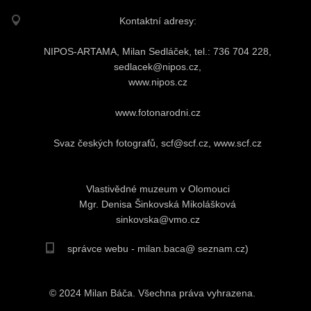
Kontaktní adresy:
NIPOS-ARTAMA, Milan Sedláček, tel.: 736 704 228,
sedlacek@nipos.cz,
www.nipos.cz
www.fotonarodni.cz
Svaz českých fotografů, scf@scf.cz, www.scf.cz
Vlastivědné muzeum v Olomouci
Mgr. Denisa Šinkovská Mikolášková
sinkovska@vmo.cz
správce webu - milan.baca@ seznam.cz)
© 2024 Milan Báča. Všechna práva vyhrazena.