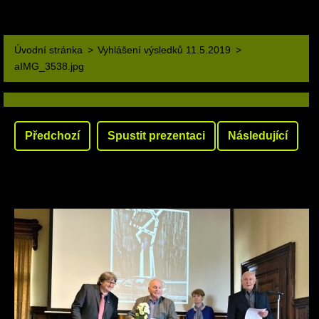
Úvodní stránka
>
Vyhlášení výsledků 11.5.2019
>
aIMG_3538.jpg
Předchozí
Spustit prezentaci
Následující