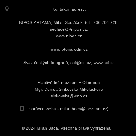
Kontaktní adresy:
NIPOS-ARTAMA, Milan Sedláček, tel.: 736 704 228,
sedlacek@nipos.cz,
www.nipos.cz
www.fotonarodni.cz
Svaz českých fotografů, scf@scf.cz, www.scf.cz
Vlastivědné muzeum v Olomouci
Mgr. Denisa Šinkovská Mikolášková
sinkovska@vmo.cz
správce webu - milan.baca@ seznam.cz)
© 2024 Milan Báča. Všechna práva vyhrazena.