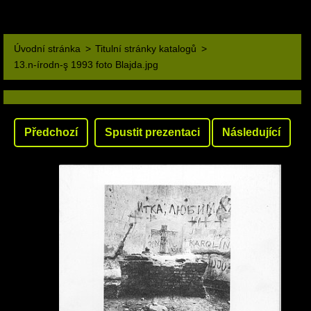
Úvodní stránka
>
Titulní stránky katalogů
>
13.n-írodn-ş 1993 foto Blajda.jpg
Předchozí
Spustit prezentaci
Následující