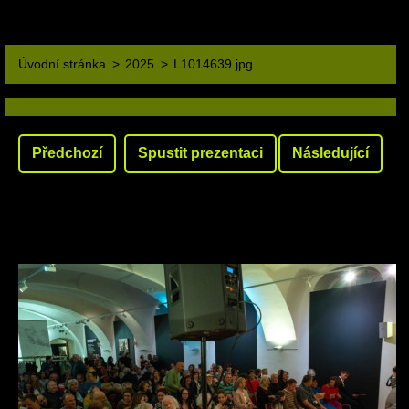
Úvodní stránka
>
2025
>
L1014639.jpg
Předchozí
Spustit prezentaci
Následující