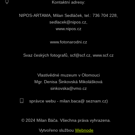
Kontaktní adresy:
NIPOS-ARTAMA, Milan Sedláček, tel.: 736 704 228,
sedlacek@nipos.cz,
www.nipos.cz
www.fotonarodni.cz
Svaz českých fotografů, scf@scf.cz, www.scf.cz
Vlastivědné muzeum v Olomouci
Mgr. Denisa Šinkovská Mikolášková
sinkovska@vmo.cz
správce webu - milan.baca@ seznam.cz)
© 2024 Milan Báča. Všechna práva vyhrazena.
Vytvořeno službou
Webnode